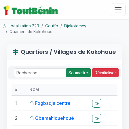
Localisation 229
Couffo
Djakotomey
Quartiers de Kokohoue
Quartiers / Villages de Kokohoue
Soumettre
Réinitialiser
#
NOM
1
Fogbadja centre
2
Gbemahlouehoué