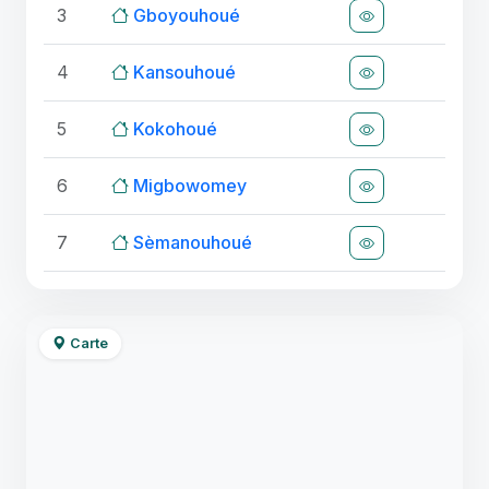
3
Gboyouhoué
4
Kansouhoué
5
Kokohoué
6
Migbowomey
7
Sèmanouhoué
Carte