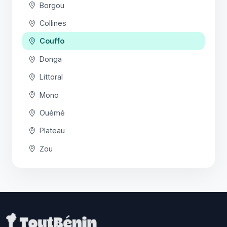
Borgou
Collines
Couffo
Donga
Littoral
Mono
Ouémé
Plateau
Zou