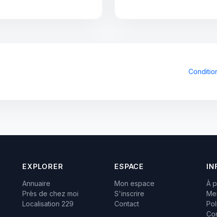
Condition
EXPLORER
ESPACE
IN
Annuaire
Mon espace
À 
Près de chez moi
S'inscrire
Men
Localisation 229
Contact
Pol
Con