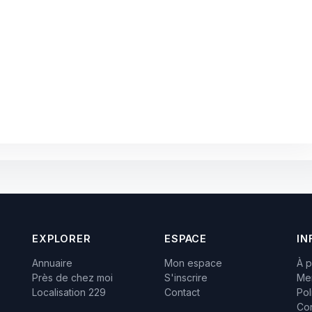
EXPLORER
ESPACE
IN
Annuaire
Mon espace
À 
Près de chez moi
S'inscrire
Men
Localisation 229
Contact
Pol
Con