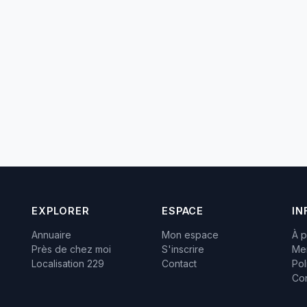
EXPLORER
ESPACE
IN
Annuaire
Mon espace
À 
Près de chez moi
S'inscrire
Men
Localisation 229
Contact
Pol
Con