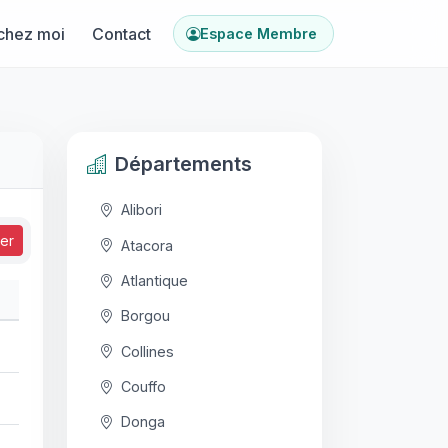
chez moi
Contact
Espace Membre
Départements
Alibori
ser
Atacora
Atlantique
Borgou
Collines
Couffo
Donga