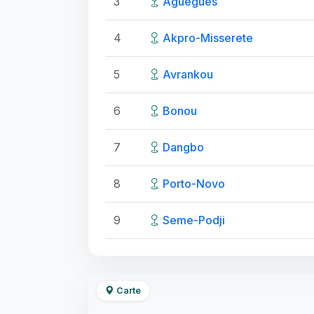
3
Aguegues
4
Akpro-Misserete
5
Avrankou
6
Bonou
7
Dangbo
8
Porto-Novo
9
Seme-Podji
Carte