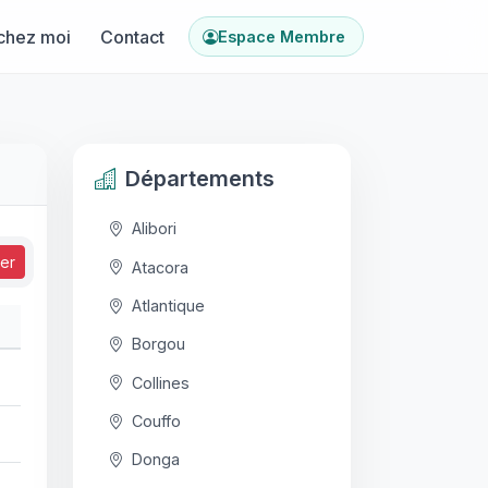
chez moi
Contact
Espace Membre
Départements
Alibori
ser
Atacora
Atlantique
Borgou
Collines
Couffo
Donga