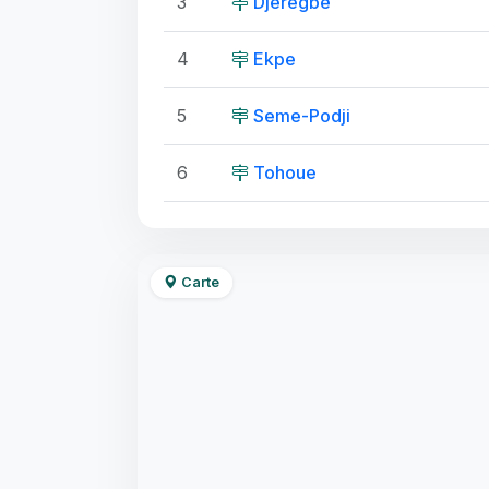
3
Djeregbe
4
Ekpe
5
Seme-Podji
6
Tohoue
Carte