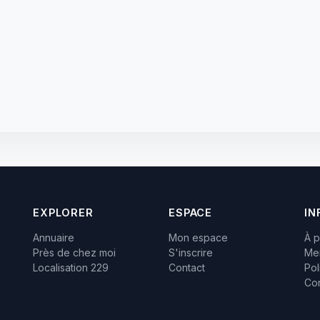
EXPLORER
ESPACE
IN
Annuaire
Mon espace
À 
Près de chez moi
S'inscrire
Men
Localisation 229
Contact
Pol
Con