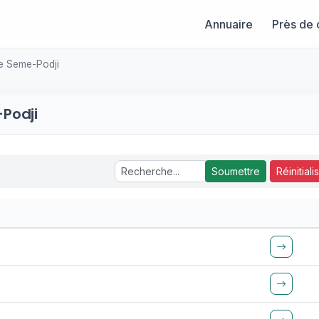
Annuaire
Près de 
e Seme-Podji
Podji
Soumettre
Réinitiali