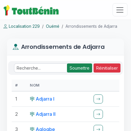
Localisation 229
Ouémé
Arrondissements de Adjarra
Arrondissements de Adjarra
Soumettre
Réinitialiser
#
NOM
1
Adjarra I
2
Adjarra II
3
Aglogbe