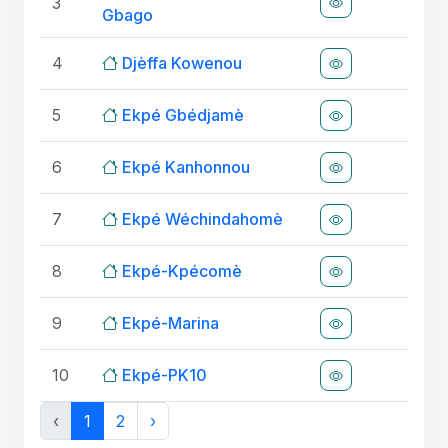
3
Gbago
4
Djèffa Kowenou
5
Ekpé Gbédjamè
6
Ekpé Kanhonnou
7
Ekpé Wéchindahomè
8
Ekpé-Kpécomè
9
Ekpé-Marina
10
Ekpé-PK10
‹
1
2
›