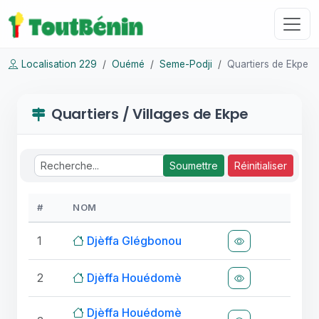
Localisation 229
Ouémé
Seme-Podji
Quartiers de Ekpe
Quartiers / Villages de Ekpe
Soumettre
Réinitialiser
#
NOM
1
Djèffa Glégbonou
2
Djèffa Houédomè
Djèffa Houédomè