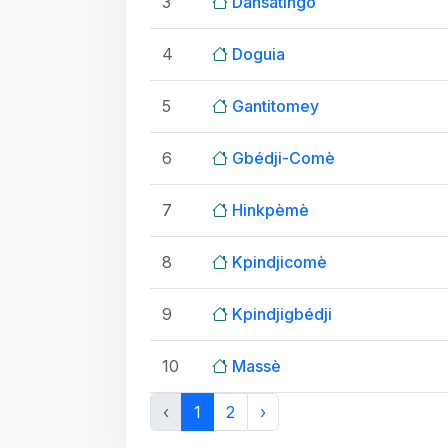
3
Dansatingo
4
Doguia
5
Gantitomey
6
Gbédji-Comè
7
Hinkpèmè
8
Kpindjicomè
9
Kpindjigbédji
10
Massè
‹
1
2
›