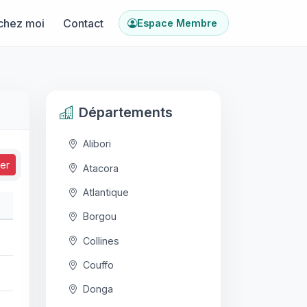
chez moi
Contact
Espace Membre
Départements
Alibori
ser
Atacora
Atlantique
Borgou
Collines
Couffo
Donga