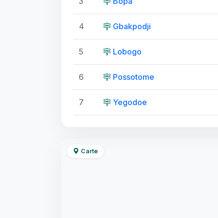
3
Bopa
4
Gbakpodji
5
Lobogo
6
Possotome
7
Yegodoe
Carte