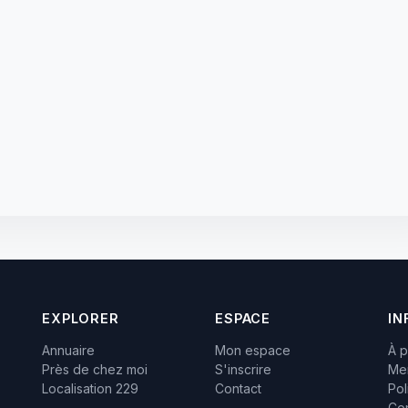
EXPLORER
ESPACE
IN
Annuaire
Mon espace
À 
Près de chez moi
S'inscrire
Men
Localisation 229
Contact
Pol
Con