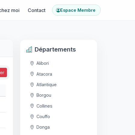
chez moi
Contact
Espace Membre
Départements
Alibori
ser
Atacora
Atlantique
Borgou
Collines
Couffo
Donga