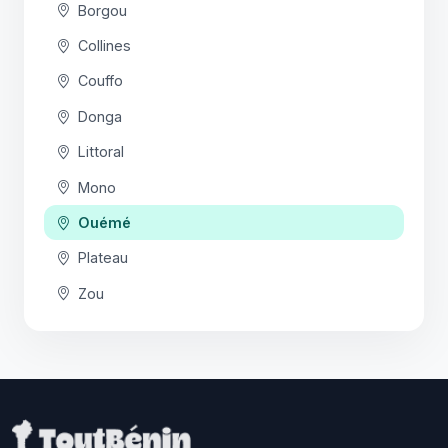
Borgou
Collines
Couffo
Donga
Littoral
Mono
Ouémé
Plateau
Zou