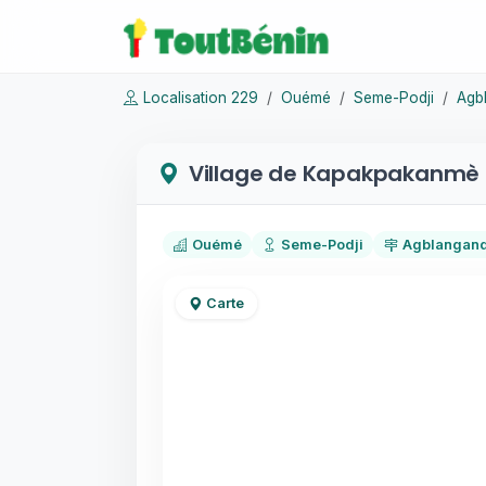
Localisation 229
Ouémé
Seme-Podji
Agb
Village de Kapakpakanmè
Ouémé
Seme-Podji
Agblangan
Carte