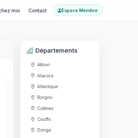
chez moi
Contact
Espace Membre
Départements
Alibori
Atacora
Atlantique
Borgou
Collines
Couffo
Donga