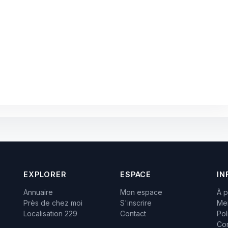
EXPLORER
ESPACE
IN
Annuaire
Mon espace
À 
Près de chez moi
S'inscrire
Men
Localisation 229
Contact
Pol
Con