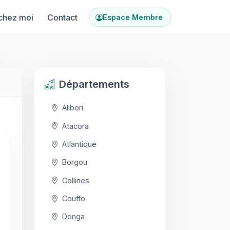
chez moi
Contact
Espace Membre
Départements
Alibori
Atacora
Atlantique
Borgou
Collines
Couffo
Donga