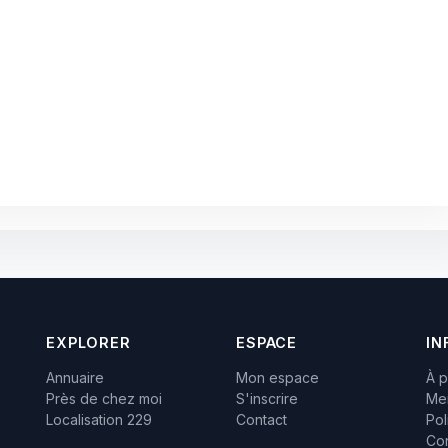
EXPLORER
ESPACE
IN
Annuaire
Mon espace
À 
Près de chez moi
S'inscrire
Men
Localisation 229
Contact
Pol
Con