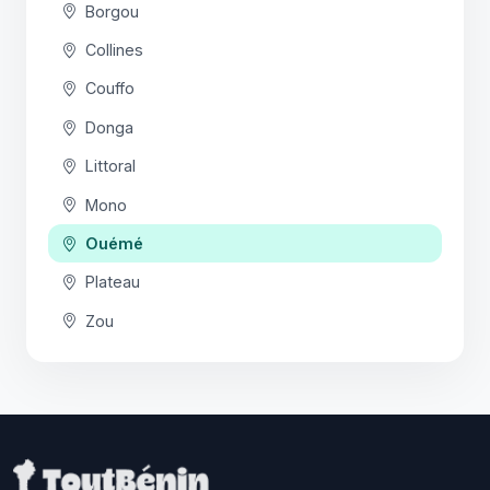
Borgou
Collines
Couffo
Donga
Littoral
Mono
Ouémé
Plateau
Zou