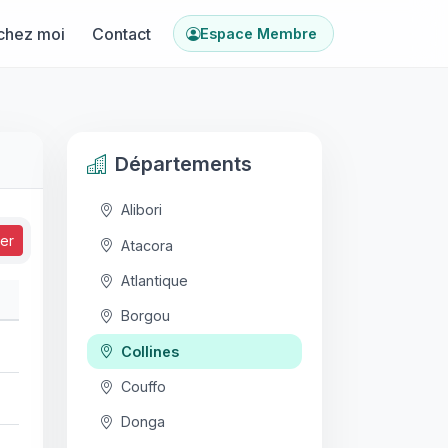
chez moi
Contact
Espace Membre
Départements
Alibori
ser
Atacora
Atlantique
Borgou
Collines
Couffo
Donga