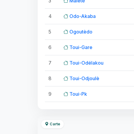
3
Malété
4
Odo-Akaba
5
Ogoutèdo
6
Toui-Gare
7
Toui-Odélakou
8
Toui-Odjoulè
9
Toui-Pk
Carte