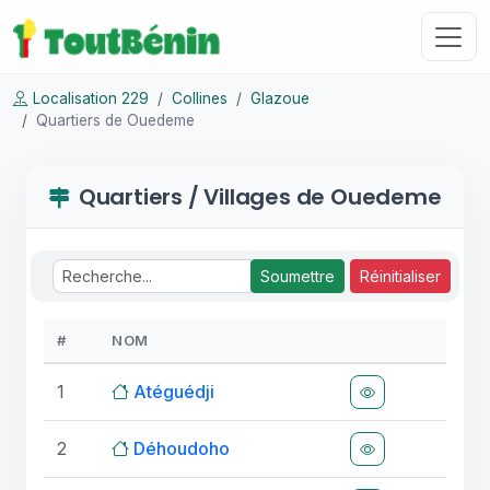
Localisation 229
Collines
Glazoue
Quartiers de Ouedeme
Quartiers / Villages de Ouedeme
Soumettre
Réinitialiser
#
NOM
1
Atéguédji
2
Déhoudoho