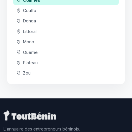
Collines
Couffo
Donga
Littoral
Mono
Ouémé
Plateau
Zou
L'annuaire des entrepreneurs béninois.