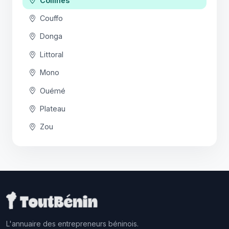
Collines
Couffo
Donga
Littoral
Mono
Ouémé
Plateau
Zou
L'annuaire des entrepreneurs béninois.