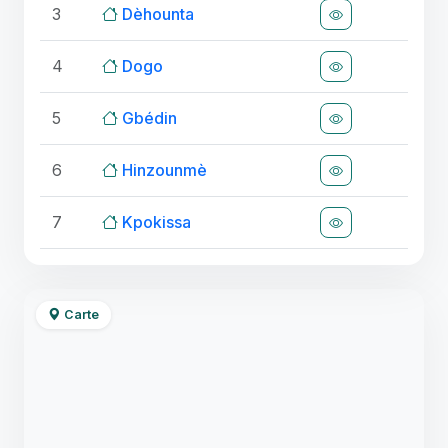
3
Dèhounta
4
Dogo
5
Gbédin
6
Hinzounmè
7
Kpokissa
Carte