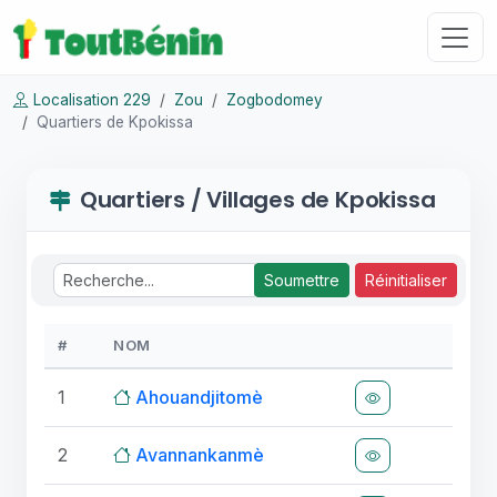
Localisation 229
Zou
Zogbodomey
Quartiers de Kpokissa
Quartiers / Villages de Kpokissa
Soumettre
Réinitialiser
#
NOM
1
Ahouandjitomè
2
Avannankanmè