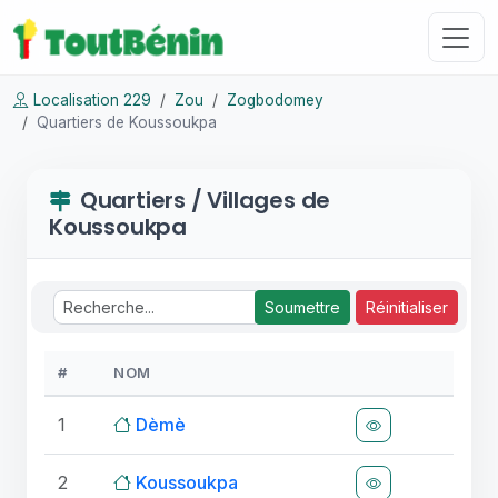
Localisation 229
Zou
Zogbodomey
Quartiers de Koussoukpa
Quartiers / Villages de
Koussoukpa
Soumettre
Réinitialiser
#
NOM
1
Dèmè
2
Koussoukpa