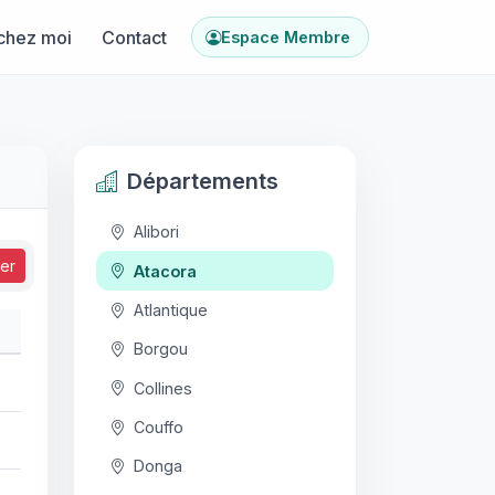
chez moi
Contact
Espace Membre
Départements
Alibori
ser
Atacora
Atlantique
Borgou
Collines
Couffo
Donga