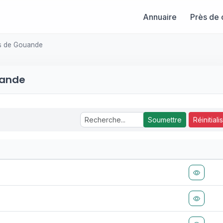
Annuaire
Près de 
rs de Gouande
uande
Soumettre
Réinitiali