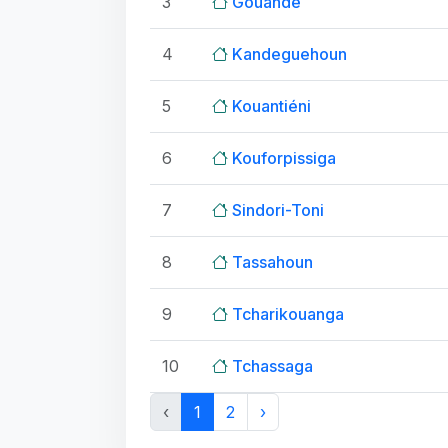
3
Gouandé
4
Kandeguehoun
5
Kouantiéni
6
Kouforpissiga
7
Sindori-Toni
8
Tassahoun
9
Tcharikouanga
10
Tchassaga
‹
1
2
›