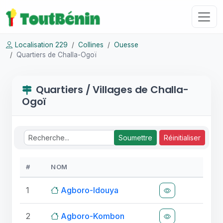
Localisation 229
Collines
Ouesse
Quartiers de Challa-Ogoï
Quartiers / Villages de Challa-
Ogoï
Soumettre
Réinitialiser
#
NOM
1
Agboro-Idouya
2
Agboro-Kombon