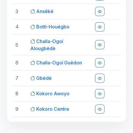
3
Ansêkê
4
Botti-Houégbo
Challa-Ogoï
5
Alougbèdè
6
Challa-Ogoï Guêdon
7
Gbédé
8
Kokoro Awoyo
9
Kokoro Centre