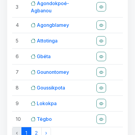
Agondokpoé-
3
Agbanou
4
Agongblamey
5
Attotinga
6
Gbéta
7
Gounontomey
8
Goussikpota
9
Lokokpa
10
Tègbo
‹
1
2
›