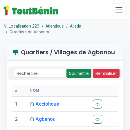
Localisation 229
Atlantique
Allada
Quartiers de Agbanou
Quartiers / Villages de Agbanou
Soumettre
Réinitialiser
#
NOM
1
Acclohoué
2
Agbanou