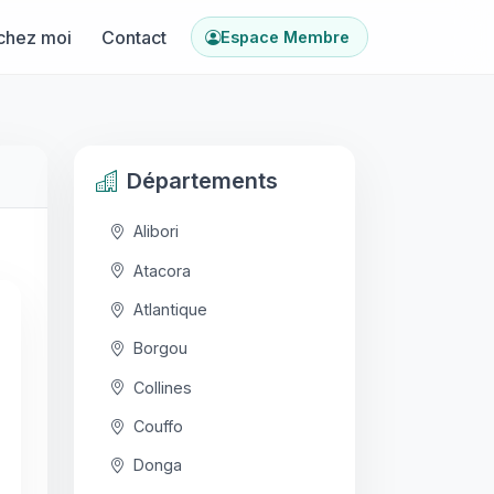
chez moi
Contact
Espace Membre
Départements
Alibori
Atacora
Atlantique
Borgou
Collines
Couffo
Donga