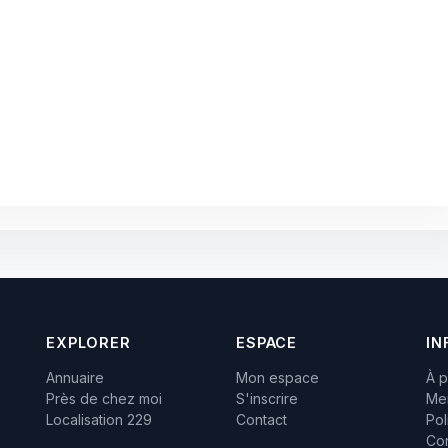
EXPLORER
ESPACE
IN
Annuaire
Mon espace
À 
Près de chez moi
S'inscrire
Men
Localisation 229
Contact
Pol
Con