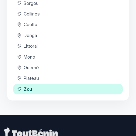
Borgou
Collines
Couffo
Donga
Littoral
Mono
Ouémé
Plateau
Zou