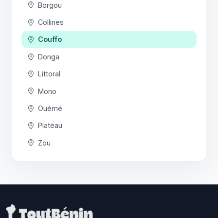
Borgou
Collines
Couffo
Donga
Littoral
Mono
Ouémé
Plateau
Zou