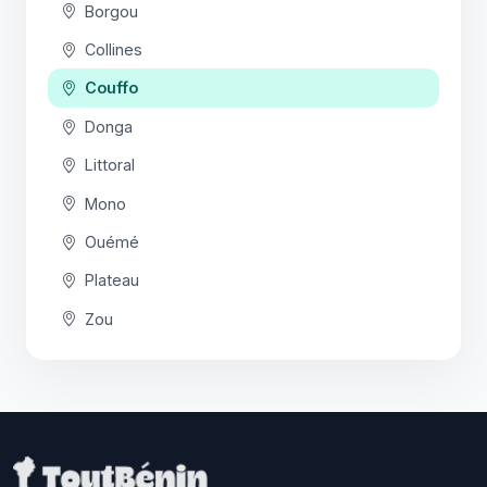
Borgou
Collines
Couffo
Donga
Littoral
Mono
Ouémé
Plateau
Zou