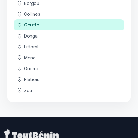
Borgou
Collines
Couffo
Donga
Littoral
Mono
Ouémé
Plateau
Zou