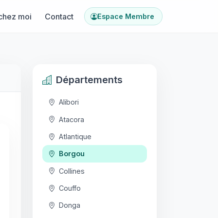
chez moi
Contact
Espace Membre
Départements
Alibori
Atacora
Atlantique
Borgou
Collines
Couffo
Donga