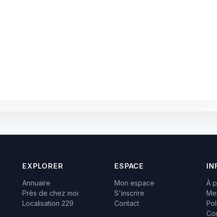
EXPLORER
ESPACE
IN
Annuaire
Mon espace
À 
Près de chez moi
S'inscrire
Men
Localisation 229
Contact
Pol
Con