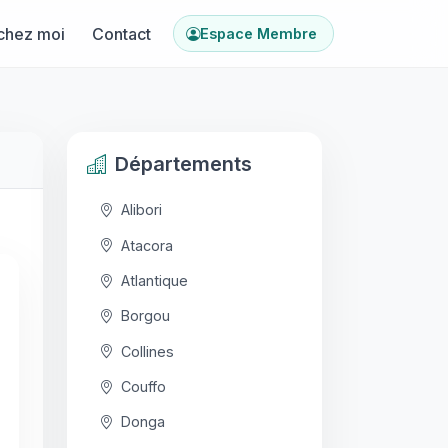
chez moi
Contact
Espace Membre
Départements
Alibori
Atacora
Atlantique
Borgou
Collines
Couffo
Donga