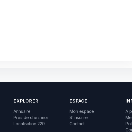
EXPLORER
ESPACE
IN
Annuaire
Mon espace
À 
Près de chez moi
S'inscrire
Men
Localisation 229
Contact
Pol
Con