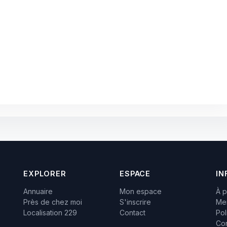
EXPLORER
ESPACE
IN
Annuaire
Mon espace
À 
Près de chez moi
S'inscrire
Men
Localisation 229
Contact
Pol
Con