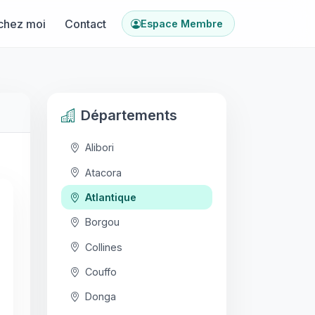
chez moi
Contact
Espace Membre
Départements
Alibori
Atacora
Atlantique
Borgou
Collines
Couffo
Donga