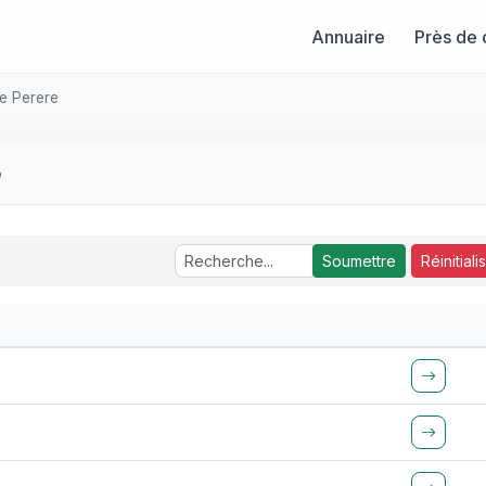
Annuaire
Près de 
e Perere
e
Soumettre
Réinitiali