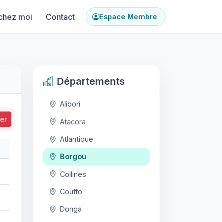
chez moi
Contact
Espace Membre
Départements
Alibori
ser
Atacora
Atlantique
Borgou
Collines
Couffo
Donga