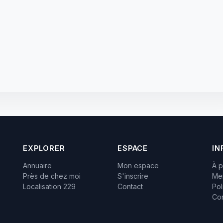
EXPLORER
ESPACE
IN
Annuaire
Mon espace
À 
Près de chez moi
S'inscrire
Men
Localisation 229
Contact
Pol
Con