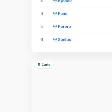
3
Kpebie
4
Pane
5
Perere
6
Sontou
Carte