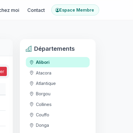
chez moi
Contact
Espace Membre
Départements
Alibori
ser
Atacora
Atlantique
Borgou
Collines
Couffo
Donga