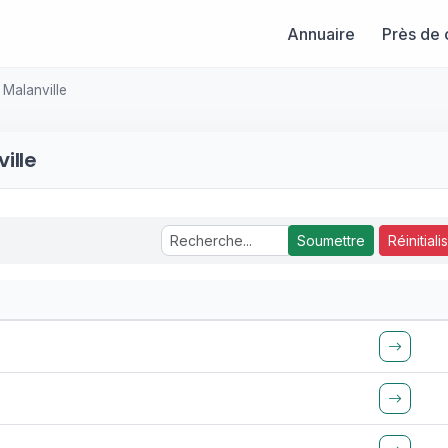
Annuaire
Près de 
Malanville
ille
Soumettre
Réinitiali