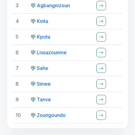
3
Agbangnizoun
4
Kinta
5
Kpota
6
Lissazounme
7
Sahe
8
Sinwe
9
Tanve
10
Zoungoundo